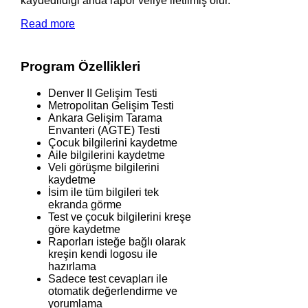
kaydedildiği anda rapor veliye iletilmiş olur.
Read more
Program Özellikleri
Denver II Gelişim Testi
Metropolitan Gelişim Testi
Ankara Gelişim Tarama
Envanteri (AGTE) Testi
Çocuk bilgilerini kaydetme
Aile bilgilerini kaydetme
Veli görüşme bilgilerini
kaydetme
İsim ile tüm bilgileri tek
ekranda görme
Test ve çocuk bilgilerini kreşe
göre kaydetme
Raporları isteğe bağlı olarak
kreşin kendi logosu ile
hazırlama
Sadece test cevapları ile
otomatik değerlendirme ve
yorumlama