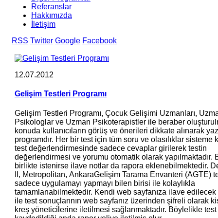
Referanslar
Hakkımızda
İletişim
RSS
Twitter
Google
Facebook
12.07.2012
Gelişim Testleri Programı
Gelişim Testleri Programı, Çocuk Gelişimi Uzmanları, Uzm
Psikologlar ve Uzman Psikoterapistler ile beraber oluşturu
konuda kullanıcıların görüş ve önerileri dikkate alınarak yaz
programdır. Her bir test için tüm soru ve olasılıklar sisteme
test değerlendirmesinde sadece cevaplar girilerek testin
değerlendirmesi ve yorumu otomatik olarak yapılmaktadır.
birlikte istenirse ilave notlar da rapora eklenebilmektedir. 
II, Metropolitan, AnkaraGelişim Tarama Envanteri (AGTE) te
sadece uygulamayı yapmayı bilen birisi ile kolaylıkla
tamamlanabilmektedir. Kendi web sayfanıza ilave edilecek 
ile test sonuçlarının web sayfanız üzerinden şifreli olarak ki
kreş yöneticilerine iletilmesi sağlanmaktadır. Böylelikle test