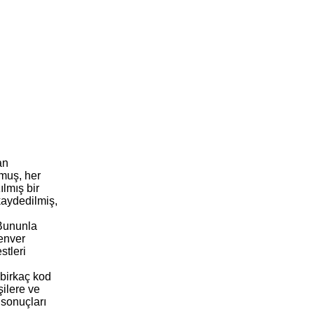
an
lmuş, her
ılmış bir
 kaydedilmiş,
 Bununla
Denver
stleri
birkaç kod
şilere ve
 sonuçları