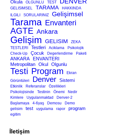
DENVER
Okula
OLGUNLU
TEST
TARAMA
GELISIMSEL
HAKKINDA
Gelişimsel
ILGILI
SORULARINIZ
Tarama
Envanteri
AGTE
Ankara
Gelişim
GELISIM
ZEKA
Testleri
TESTLERI
Aciklama
Psikolojik
Çocuk
Check-Up
Degerlendirme
Paketi
ANKARA
ENVANTERI
Metropolitan
Okul
Olgunlu
Testi
Program
Ekran
Denver
Sistemi
Görüntüleri
Etkinlik
Referanslar
Özellikleri
Psikolojisinde
Testinin
Önemi
Nedir
Kimlere
Uygulanmaktad
Denver-2
Başlamaya
4-6yaş
Demosu
Demo
test
program
gelisim
uygulama
rapor
egitim
İletişim