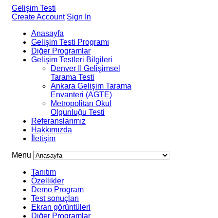
Gelişim Testi
Create Account
Sign In
Anasayfa
Gelişim Testi Programı
Diğer Programlar
Gelişim Testleri Bilgileri
Denver II Gelişimsel
Tarama Testi
Ankara Gelişim Tarama
Envanteri (AGTE)
Metropolitan Okul
Olgunluğu Testi
Referanslarımız
Hakkımızda
İletişim
Menu
Tanıtım
Özellikler
Demo Program
Test sonuçları
Ekran görüntüleri
Diğer Programlar