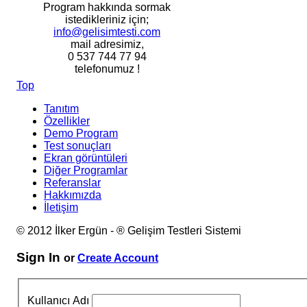
Program hakkında sormak
istedikleriniz için;
info@gelisimtesti.com
mail adresimiz,
0 537 744 77 94
telefonumuz !
Top
Tanıtım
Özellikler
Demo Program
Test sonuçları
Ekran görüntüleri
Diğer Programlar
Referanslar
Hakkımızda
İletişim
© 2012 İlker Ergün - ® Gelişim Testleri Sistemi
Sign In
or
Create Account
Kullanıcı Adı